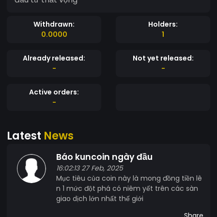
Withdrawn:
Holders:
0.0000
1
Already released:
Not yet released:
-
-
Active orders:
-
Latest
News
Báo kuncoin ngày đầu
16:02:13 27 Feb, 2025
Mục tiêu của coin này là mong đồng tiền lê
n 1 mức đột phá có niêm yết trên các sàn
giao dịch lớn nhất thế giới
Share