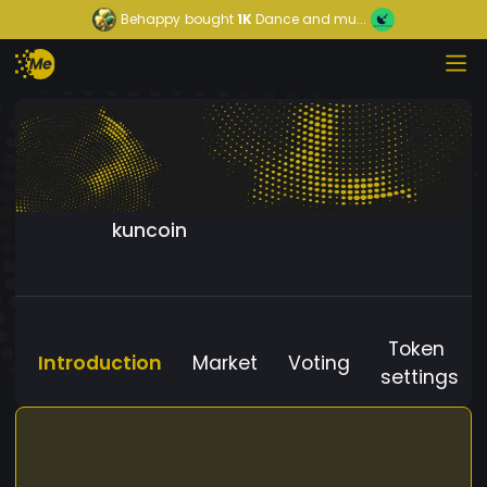
Behappy
bought
1K
Dance and mu...
kuncoin
Token
Introduction
Market
Voting
settings