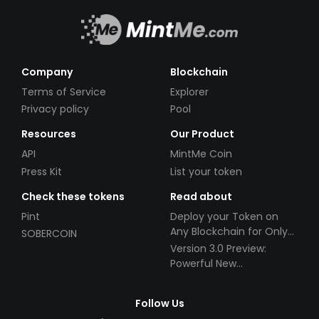
Company
Blockchain
Terms of Service
Explorer
Privacy policy
Pool
Resources
Our Product
API
MintMe Coin
Press Kit
List your token
Check these tokens
Read about
Pint
Deploy your Token on
Any Blockchain for Only
SOBERCOIN
$49!
Version 3.0 Preview:
Powerful New
Partnerships!
Follow Us