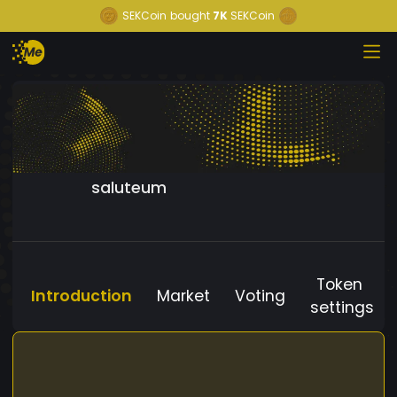
SEKCoin
bought
7K
SEKCoin
saluteum
Token
Introduction
Market
Voting
settings