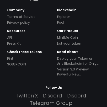
Company
Blockchain
Terms of Service
Explorer
Privacy policy
Pool
Resources
Our Product
API
MintMe Coin
Press Kit
List your token
Check these tokens
Read about
Pint
Deploy your Token on
Any Blockchain for Only
SOBERCOIN
$49!
Version 3.0 Preview:
Powerful New
Partnerships!
Follow Us
Twitter/X
Discord
Discord
Telegram Group