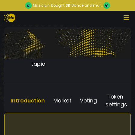
Musician
bought
3K
Dance and mu...
tapia
Token
Introduction
Market
Voting
settings