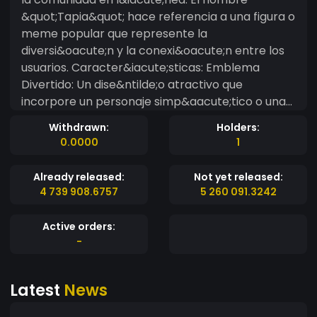
&quot;Tapia&quot; hace referencia a una figura o
meme popular que represente la
diversi&oacute;n y la conexi&oacute;n entre los
usuarios. Caracter&iacute;sticas: Emblema
Divertido: Un dise&ntilde;o atractivo que
incorpore un personaje simp&aacute;tico o una
imagen c&oacute;mica relacionada con
Withdrawn:
Holders:
&quot;Tapia&quot;. Puede ser un dibujo animado
0.0000
1
o un meme famoso. Comunidad Activa:
Fomentar la participaci&oacute;n de la
Already released:
Not yet released:
comunidad en redes sociales. Crear hashtags y
4 739 908.6757
5 260 091.3242
desaf&iacute;os divertidos que inviten a los
usuarios a compartir memes usando TAPIA
Active orders:
-
Latest
News