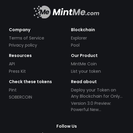
Company
Blockchain
Terms of Service
Explorer
Privacy policy
Pool
Resources
Our Product
API
MintMe Coin
Press Kit
List your token
Check these tokens
Read about
Pint
Deploy your Token on
Any Blockchain for Only
SOBERCOIN
$49!
Version 3.0 Preview:
Powerful New
Partnerships!
Follow Us